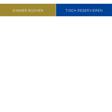
ZIMMER BUCHEN
TISCH RESERVIEREN
Kontakt
Wir freuen uns über Ihre Anfrage per Telefon, E-Mail
oder über das Anfrageformular.
+49 8158 932 0
veranstaltungen@marina-bernried.de
Anfrage für Ihre Veranstaltung