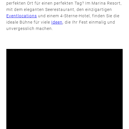
perfekten Ort für einen perfekten Tag? Im Marina Resort,
mit dem eleganten Seerestaurant, den einzigartigen
Eventlocations
und einem 4-Sterne-Hotel, finden Sie die
ideale Bühne für viele
I
deen
, die Ihr Fest einmalig und
unvergesslich machen.