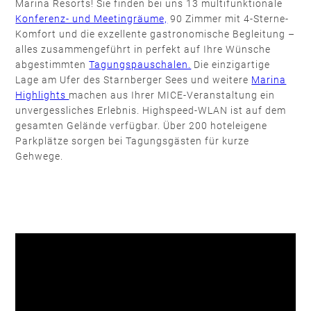
Marina Resorts! Sie finden bei uns 13 multifunktionale
Konferenz- und Meetingräume,
90 Zimmer mit 4-Sterne-
Komfort und die exzellente gastronomische Begleitung –
alles zusammengeführt in perfekt auf Ihre Wünsche
abgestimmten
Tagungspauschalen.
Die einzigartige
Lage am Ufer des Starnberger Sees und weitere
Marina
Highlights
machen aus Ihrer MICE-Veranstaltung ein
unvergessliches Erlebnis. Highspeed-WLAN ist auf dem
gesamten Gelände verfügbar. Über 200 hoteleigene
Parkplätze sorgen bei Tagungsgästen für kurze
Gehwege.