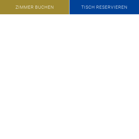
ZIMMER BUCHEN
TISCH RESERVIEREN
Wir freuen uns auf Ihre Anfrage und stehen Ihnen
jederzeit für eine Planungsbesprechung oder
Hausbesichtigung zur Verfügung!
+49 8158 932-0
veranstaltungen@marina-bernried.de
Anfrage für Ihre Tagung