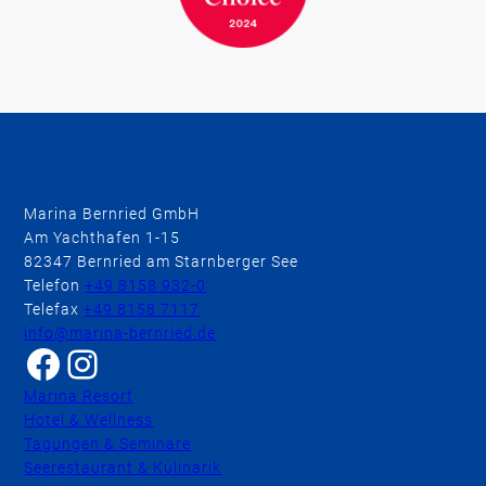
Marina Bernried GmbH
Am Yachthafen 1-15
82347 Bernried am Starnberger See
Telefon
+49 8158 932-0
Telefax
+49 8158 7117
info@marina-bernried.de
Facebook
Instagram
Marina Resort
Hotel & Wellness
Tagungen & Seminare
Seerestaurant & Kulinarik