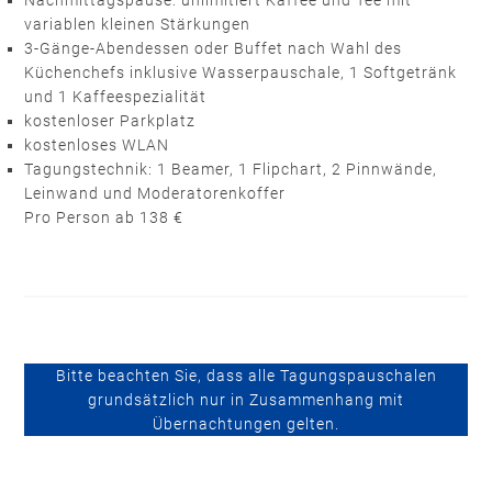
Nachmittagspause: unlimitiert Kaffee und Tee mit
variablen kleinen Stärkungen
3-Gänge-Abendessen oder Buffet nach Wahl des
Küchenchefs inklusive Wasserpauschale, 1 Softgetränk
und 1 Kaffeespezialität
kostenloser Parkplatz
kostenloses WLAN
Tagungstechnik: 1 Beamer, 1 Flipchart, 2 Pinnwände,
Leinwand und Moderatorenkoffer
Pro Person ab 138 €
Bitte beachten Sie, dass alle Tagungspauschalen
grundsätzlich nur in Zusammenhang mit
Übernachtungen gelten.