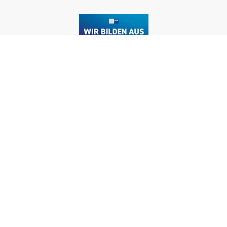
ZIMMER BUCHEN
TISCH RESERVIEREN
Marina Bernried GmbH
Am Yachthafen 1-15
82347 Bernried am Starnberger See