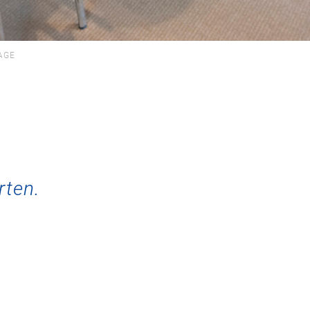
AGE
e
rten.