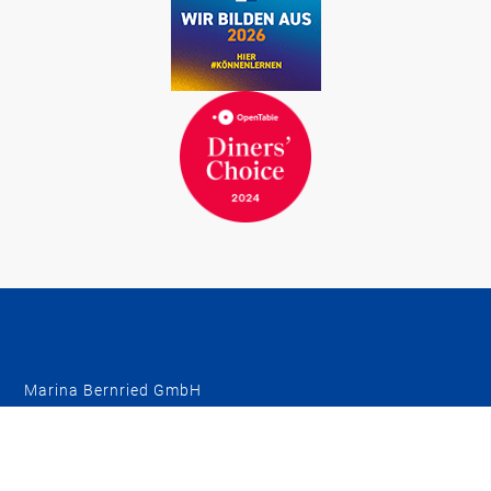
ZIMMER BUCHEN
TISCH RESERVIEREN
Marina Bernried GmbH
Am Yachthafen 1-15
82347 Bernried am Starnberger See
Telefon
+49 8158 932-0
Telefax
+49 8158 7117