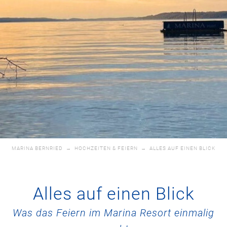
MARINA BERNRIED
→
HOCHZEITEN & FEIERN
→
ALLES AUF EINEN BLICK
Alles auf einen Blick
Was das Feiern im Marina Resort einmalig