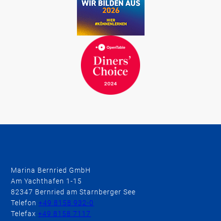
Marina Bernried GmbH
Am Yachthafen 1-15
82347 Bernried am Starnberger See
Telefon
+49 8158 932-0
Telefax
+49 8158 7117