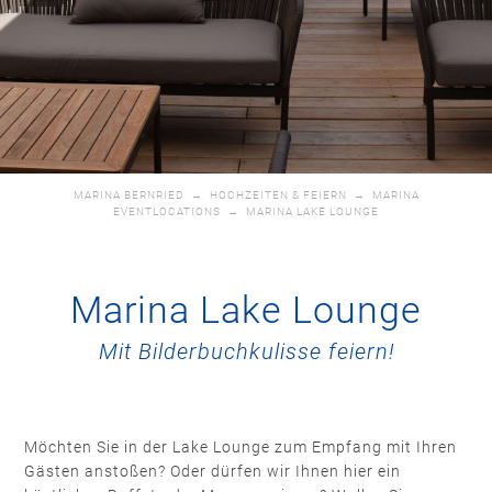
MARINA BERNRIED
→
HOCHZEITEN & FEIERN
→
MARINA
EVENTLOCATIONS
→
MARINA LAKE LOUNGE
Marina Lake Lounge
Mit Bilderbuchkulisse feiern!
Möchten Sie in der Lake Lounge zum Empfang mit Ihren
Gästen anstoßen? Oder dürfen wir Ihnen hier ein