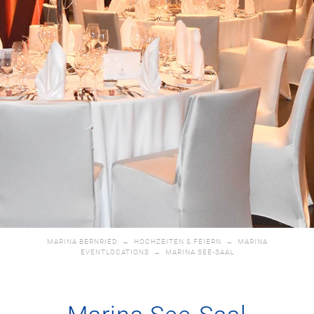
MARINA BERNRIED
→
HOCHZEITEN & FEIERN
→
MARINA
EVENTLOCATIONS
→
MARINA SEE-SAAL