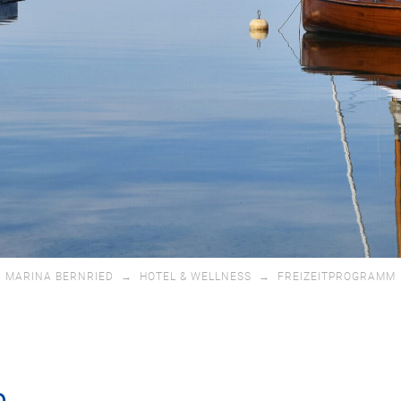
MARINA BERNRIED
→
HOTEL & WELLNESS
→
FREIZEITPROGRAMM