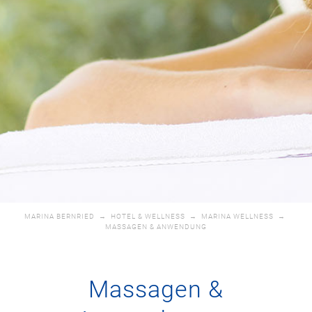
MARINA BERNRIED
→
HOTEL & WELLNESS
→
MARINA WELLNESS
→
MASSAGEN & ANWENDUNG
Massagen &