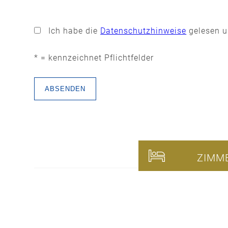
Bitte
lasse
Ich habe die
Datenschutzhinweise
gelesen u
dieses
Feld
* = kennzeichnet Pflichtfelder
leer.
ZIMM