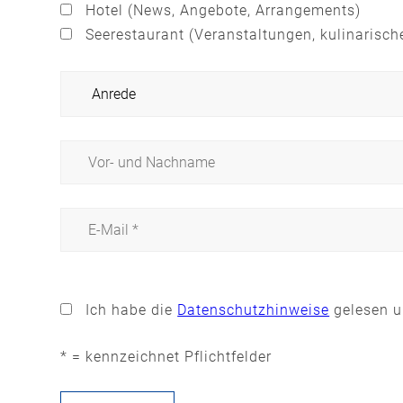
Hotel (News, Angebote, Arrangements)
Seerestaurant (Veranstaltungen, kulinarisch
Bitte
lasse
Ich habe die
Datenschutzhinweise
gelesen u
dieses
Feld
* = kennzeichnet Pflichtfelder
leer.