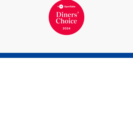
ZIMMER BUCHEN
TISCH RESERVIEREN
Marina Bernried GmbH
Am Yachthafen 1-15
82347 Bernried am Starnberger See
Telefon
+49 8158 932-0
Telefax
+49 8158 7117
info@marina-bernried.de
Facebook
Instagram
Marina Resort