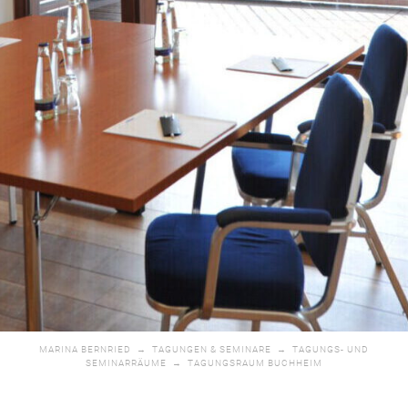
MARINA BERNRIED
→
TAGUNGEN & SEMINARE
→
TAGUNGS- UND
SEMINARRÄUME
→
TAGUNGSRAUM BUCHHEIM