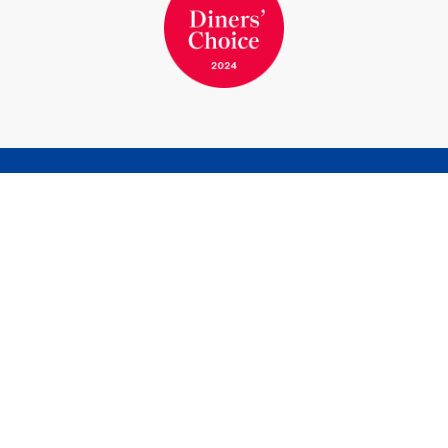
ZIMMER BUCHEN
TISCH RESERVIEREN
Marina Bernried GmbH
Am Yachthafen 1-15
82347 Bernried am Starnberger See
Telefon
+49 8158 932-0
Telefax
+49 8158 7117
info@marina-bernried.de
Facebook
Instagram
Marina Resort
Hotel & Wellness