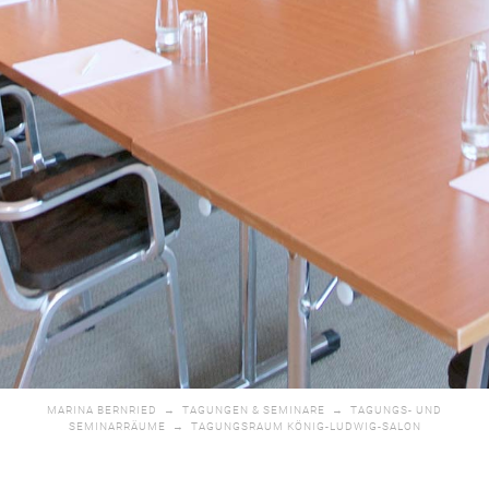
MARINA BERNRIED
→
TAGUNGEN & SEMINARE
→
TAGUNGS- UND
SEMINARRÄUME
→
TAGUNGSRAUM KÖNIG-LUDWIG-SALON